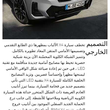
التصميم
تخطف سيارة X4 الألباب بمظهرها ذي الطابع التقدمي
الخارجي
وتصميمها الأمامي المتقن المعاد تطويره بالكامل.
وتتميز الشبكة الكلوية المحسّنة الآن بزينة شبكية
حصرية تحيط بها مصابيح أمامية جديدة متأقلمة مع تقنية
LED ، في حين تم إعادة صياغة شكل الواقي الأمامي
ليمنحها مظهراً وإحساساً عصريين. وتزيد المصابيح
الخلفية الكاملة للسيارة X4 بتقنية LED التي تأتي
بتصميم جديد من فخامة السيارة، بينما تبرز أنابيب
العادم العريضة ذات الشكل المتحرر حداثة هذه السيارة
الكوبيه الرياضية وملاءمتها للأنشطة. إلى جانب درع
الحماية الجديد السفلي الموجود بين أنابيب خروج
العادم، تتمتع BMW X4 بأجواء تؤكد تفوقها من جميع