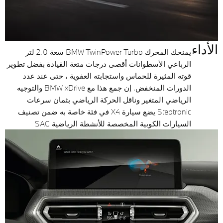
الأداء
يمنحك المحرك BMW TwinPower Turbo سعة 2.0 لتر
الرباعي الأسطوانات أقصى درجات متعة القيادة بفضل تطوير
قوته المثيرة للحماس واستجابته العفوية ، حتى عند عدد
الدورات المنخفض. إن جمع هذا مع BMW xDrive والتوجيه
الرياضي المتغير وناقل الحركة الرياضي بثمان سرعات
Steptronic يضع سيارة X4 في فئة خاصة به ضمن تصنيف
السيارات الكوبية المخصصة للأنشطة الرياضية SAC