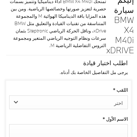
تمنحك BMW X4 M40i أداءً ديناميكياً وتتميز بسمات
سيارة
حصرية لتعزيز صورتها وخصائصها الرياضية. ومن بين
هذه المزايا باقة الديناميكا الهوائية M والمجموعة
BMW
المتناسقة من تقنيات القيادة والتعليق مثل BMW
X4
xDrive، وناقل الحركة الرياضي Steptronic بثمان
M40i
سرعات ونظام التوجيه الرياضي المتغير ومجموعة
التروس التفاضلية الرياضية M.
xDRIVE
اطلب اختبار قيادة
يرجى مل التفاصيل الخاصة بك أدناه.
اللقب
*
اختر
الاسم الأول
*