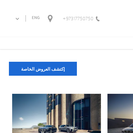
97317750750+
ENG
إكتشف العروض الخاصة