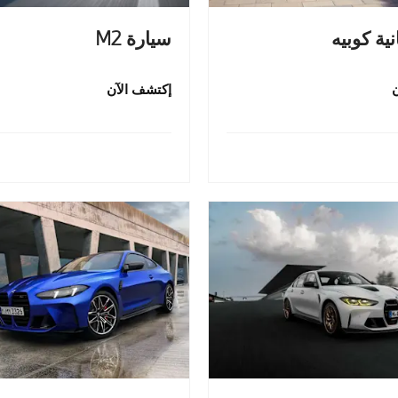
انية كوبيه
سيارة M2
إكتشف الآن